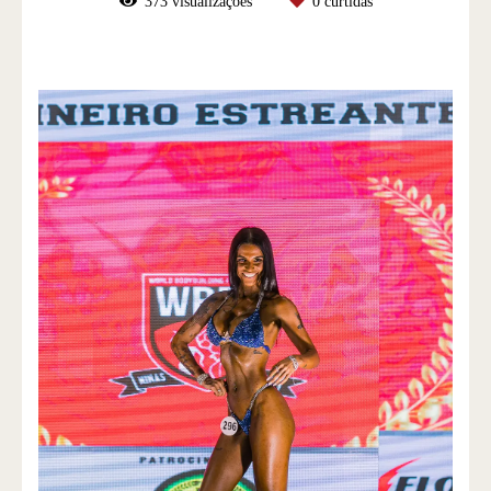
373
visualizações
0
curtidas