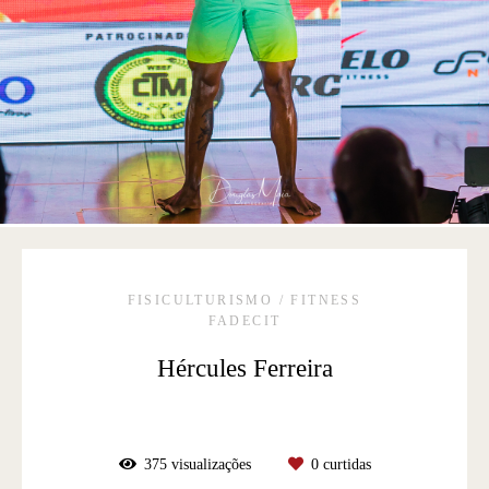
FISICULTURISMO / FITNESS
FADECIT
Hércules Ferreira
375
visualizações
0
curtidas