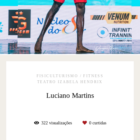
FISICULTURISMO / FITNESS
TEATRO IZABELA HENDRIX
Luciano Martins
322
visualizações
0
curtidas