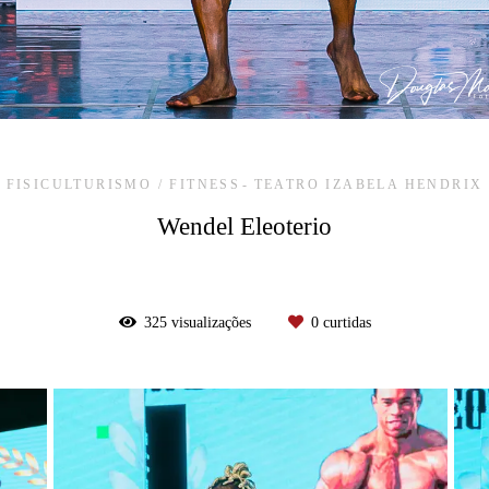
FISICULTURISMO / FITNESS
TEATRO IZABELA HENDRIX
Wendel Eleoterio
325
visualizações
0
curtidas