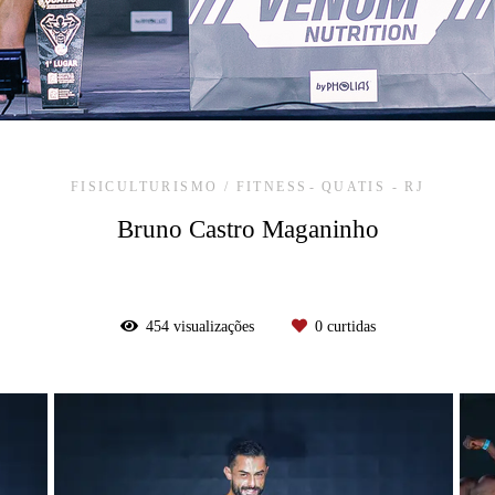
FISICULTURISMO / FITNESS
QUATIS - RJ
Bruno Castro Maganinho
454
visualizações
0
curtidas