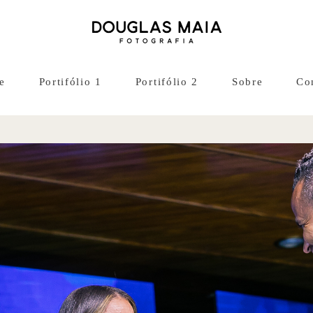
e
Portifólio 1
Portifólio 2
Sobre
Co