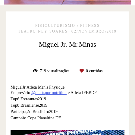
FISICULTURISMO / FITNESS
TEATRO NEY SOARES
02/NOVEMBRO/2019
Miguel Jr. Mr.Minas
719
visualizações
0
curtidas
MiguelJr Atleta Men's Physique
Empresário
@mustsportnutrition
e Atleta IFBBDF
Top6 Estreantes2019
Top8 Brasiliense2019
Participação Brasileiro2019
Campeão Copa Planaltina DF