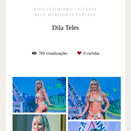
FISICULTURISMO / FITNESS
BELO HORIZONTE/PARTAGE
Dila Teles
769
visualizações
0
curtidas