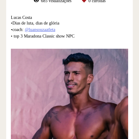
685
visualizações
0
curtidas
Lucas Costa
•Dias de luta, dias de glória
•coach:
@luansouzaatleta
• top 3 Maradona Classic show NPC