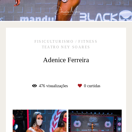
FISICULTURISMO / FITNESS
TEATRO NEY SOARES
Adenice Ferreira
476
visualizações
0
curtidas